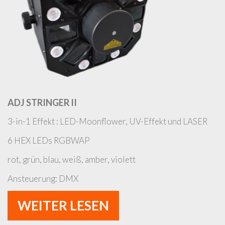
ADJ STRINGER II
3-in-1 Effekt : LED-Moonflower, UV-Effekt und LASER
6 HEX LEDs RGBWAP
rot, grün, blau, weiß, amber, violett
Ansteuerung: DMX
WEITER LESEN