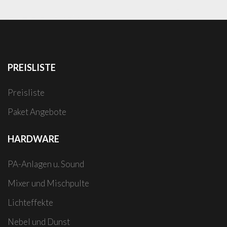
PREISLISTE
Preisliste
Paket Angebote
HARDWARE
PA-Anlagen u. Sound
Mixer und Mischpulte
Lichteffekte
Nebel und Dunst